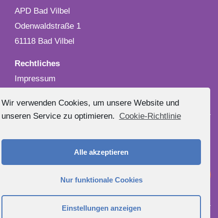
APD Bad Vilbel
Odenwaldstraße 1
61118 Bad Vilbel
Rechtliches
Impressum
Datenschutz
Wir verwenden Cookies, um unsere Website und
unseren Service zu optimieren.
Cookie-Richtlinie
Stadtteile in denen wir unter anderem tätig sind:
Pflegedienst Bad Vilbel Gronau
Alle akzeptieren
Pflegedienst Bad Vilbel Dortelweil
Pflegedienst Bad Vilbel Heilsberg
Nur funktionale Cookies
Pflegedienst Bad Vilbel Massenheim
Einstellungen anzeigen